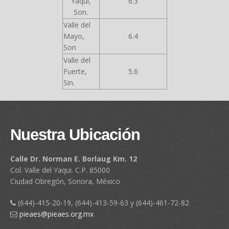
Yaqui,
6.3
Son.
Valle del
Mayo,
6.4
Son
Valle del
Fuerte,
5.6
Sin.
Nuestra Ubicación
Calle Dr. Norman E. Borlaug Km. 12
Col. Valle del Yaqui. C.P. 85000
Ciudad Obregón, Sonora, México
(644)-415-20-19, (644)-413-59-63 y (644)-461-72-82
pieaes@pieaes.org.mx