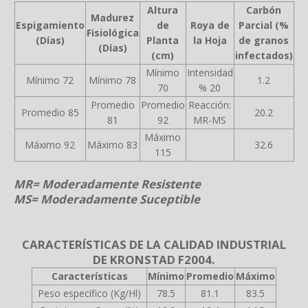
Altura
Carbón
Madurez
Espigamiento
de
Roya de
Parcial (%
Fisiológica
(Días)
Planta
la Hoja
de granos
(Días)
(cm)
infectados)
Mínimo
Intensidad
Mínimo 72
Mínimo 78
1.2
70
% 20
Promedio
Promedio
Reacción:
Promedio 85
20.2
81
92
MR-MS
Máximo
Máximo 92
Máximo 83
32.6
115
MR= Moderadamente Resistente
MS= Moderadamente Suceptible
CARACTERÍSTICAS DE LA CALIDAD INDUSTRIAL
DE KRONSTAD F2004.
Características
Mínimo
Promedio
Máximo
Peso específico (Kg/Hl)
78.5
81.1
83.5