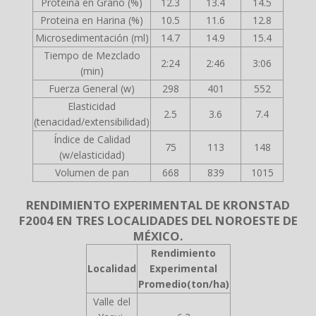
Proteina en Grano (%)
12.3
13.4
14.5
Proteina en Harina (%)
10.5
11.6
12.8
Microsedimentación (ml)
14.7
14.9
15.4
Tiempo de Mezclado
2:24
2:46
3:06
(min)
Fuerza General (w)
298
401
552
Elasticidad
2.5
3.6
7.4
(tenacidad/extensibilidad)
Índice de Calidad
75
113
148
(w/elasticidad)
Volumen de pan
668
839
1015
RENDIMIENTO EXPERIMENTAL DE KRONSTAD
F2004 EN TRES LOCALIDADES DEL NOROESTE DE
MÉXICO.
Rendimiento
Localidad
Experimental
Promedio(ton/ha)
Valle del